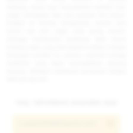
chatting, tetapi juga menyediakan prediksi syair
angka terlengkap bagi para pemain Toto Macau.
Prediksi ini disusun berdasarkan analisis data
terkini dan pola angka yang sering muncul,
sehingga memberikan gambaran lebih akurat
tentang angka yang kemungkinan keluar. Dengan
dukungan prediksi ini, pemain memiliki strategi
tambahan yang dapat meningkatkan peluang
menang, sekaligus menikmati permainan dengan
lebih percaya diri.
FAQ: INFORMASI MADU805 2026
+
1. Apakah MADU805 legal dan resmi?