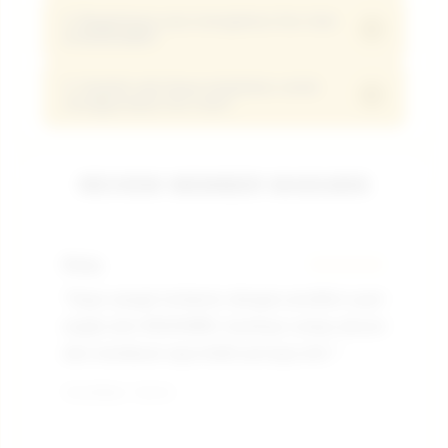
2. Bagaimana cara mengakses live chat
Ya, MADU805 merupakan platform resmi
+
di MADU805?
yang telah terdaftar dan memiliki izin
operasi untuk layanan judi online, termasuk
3. Apakah ada biaya tambahan untuk
Anda cukup masuk ke akun MADU805, lalu
+
menggunakan live chat?
Toto Macau.
klik menu live chat yang tersedia. Tim
customer service akan langsung membantu
Tidak, layanan live chat di MADU805
Anda.
REVIEW MEMBER MADU805
disediakan gratis untuk semua anggota
terdaftar.
Rizky
★★★★★
Sa
"Saya sangat terbantu dengan prediksi syair
"P
angka dari MADU805, hasilnya cukup akurat
te
dan membuat saya lebih percaya diri."
in
Terverifikasi - Hari Ini
Terv