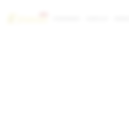
Skip
to
content
STARHOKI805
GAME SLOT
KEMEN