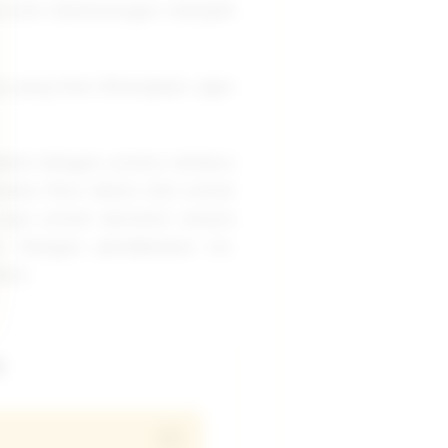
uruan kemenangan menjadi
 yang bisa diterapkan agar
date dengan promo terbaru
nakan fitur demo slot untuk
upa untuk bermain secara
. Dengan pendekatan ini,
kan.
6
+