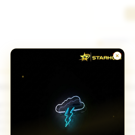
STARHOKI805 :
P
Setiap Hari
NAL STARHOKI805 DAN KEUNGGUL
i situs slot online terpercaya yang menyediakan be
an grafis memukau. Platform ini tidak hanya me
api juga menyediakan bonus harian dan promosi m
uk bermain setiap hari. Dengan dukungan teknol