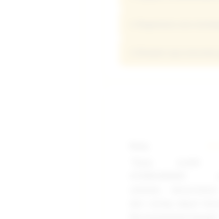
Ya, STARHOKI805 men
2. Bagaimana cara mend
terlindungi dengan bai
Anda bisa mendapatk
3. Bisakah saya mencoba 
promosi serta event ya
Ya, STARHOKI805 meny
harus deposit terlebih 
Rizky
★
"Saya sudah 
STARHOKI805 se
sebulan, benar-bena
dan sering dapat bon
Recommended banget.