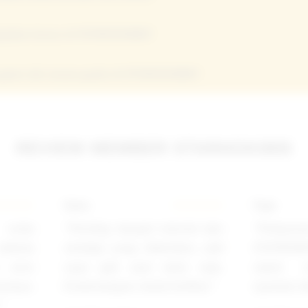
ggunakan sistem keamanan terbaru sehingga data 
apatkan bonus di STARHOKI805?
k.
an bonus dengan mendaftar akun baru, melakukan de
game slot secara gratis di STARHOKI805?
ng diberikan oleh situs.
ediakan fitur demo slot yang memungkinkan Anda me
dahulu.
REVIEW MEMBER STARHOKI805
★★★★
Salsa
★★★★★
Fajar
coba
"Penting banget tutorial dan
"Pelayana
lama
strategi yang diberikan, jadi
STARHOK
r seru
saya gak asal main saja.
cepat r
usnya.
Kemenangan mulai terlihat."
nyaman d
"