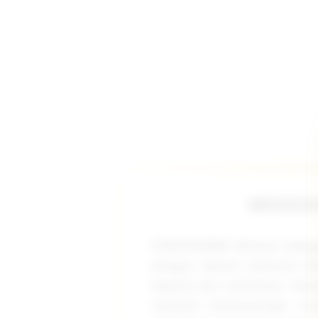
MENGE
STARHOKI805 dikenal sebaga
dengan desain menarik d
deposit dan withdraw, tet
semakin bersemangat unt